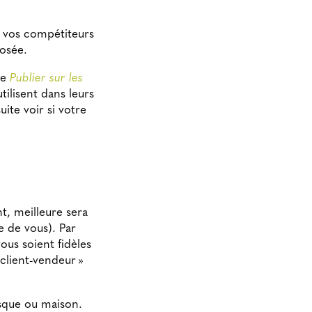
e vos compétiteurs
posée.
le
Publier sur les
 utilisent dans leurs
te voir si votre
nt, meilleure sera
e de vous). Par
ous soient fidèles
client-vendeur »
osque ou maison.