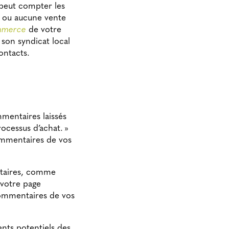
 peut compter les
 ou aucune vente
mmerce
de votre
son syndicat local
contacts.
mentaires laissés
rocessus d’achat. »
commentaires de vos
entaires, comme
 votre page
commentaires de vos
ents potentiels des