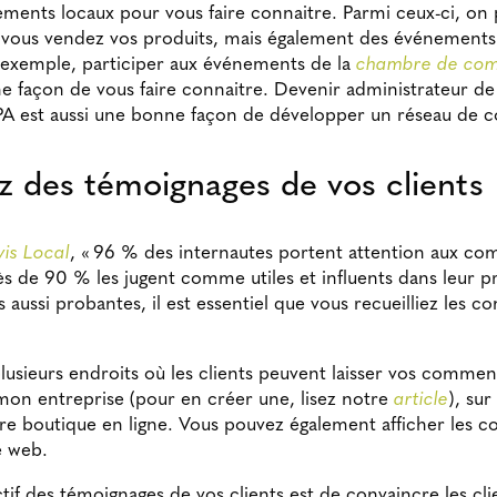
ements locaux pour vous faire connaitre. Parmi ceux-ci, on
 vous vendez vos produits, mais également des événements
r exemple, participer aux événements de la
chambre de co
e façon de vous faire connaitre. Devenir administrateur de 
UPA est aussi une bonne façon de développer un réseau de 
 des témoignages de vos clients
vis Local
, « 96 % des internautes portent attention aux com
rès de 90 % les jugent comme utiles et influents dans leur p
s aussi probantes, il est essentiel que vous recueilliez les 
lusieurs endroits où les clients peuvent laisser vos comm
on entreprise (pour en créer une, lisez notre
article
), sur
re boutique en ligne. Vous pouvez également afficher les 
e web.
if des témoignages de vos clients est de convaincre les cli